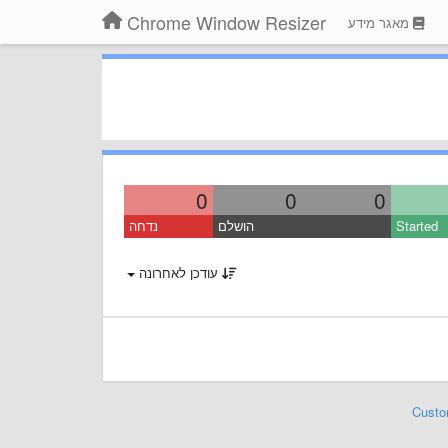
Chrome Window Resizer
מאגר מידע
0
0
0
Started
הושלם
נדחה
עודכן לאחרונה
Custo