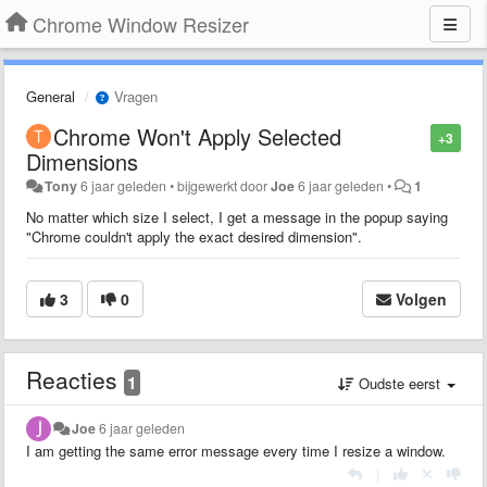
Chrome Window Resizer
General
Vragen
Chrome Won't Apply Selected
+3
Dimensions
Tony
6 jaar geleden
•
bijgewerkt door
Joe
6 jaar geleden
•
1
No matter which size I select, I get a message in the popup saying
"Chrome couldn't apply the exact desired dimension".
3
0
Volgen
Reacties
1
Oudste eerst
Joe
6 jaar geleden
I am getting the same error message every time I resize a window.
|