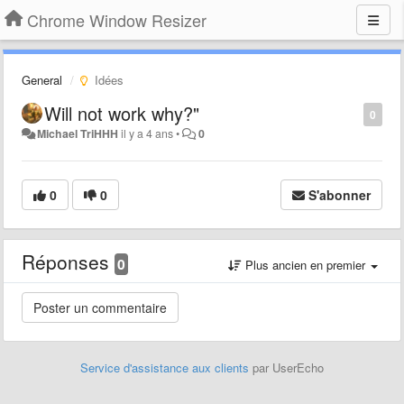
Chrome Window Resizer
General
Idées
Will not work why?"
0
Michael TriHHH
il y a 4 ans
•
0
0
0
S'abonner
Réponses
0
Plus ancien en premier
Service d'assistance aux clients
par UserEcho