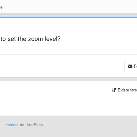
se
 to set the zoom level?
F
Eldste før
Leveres
av UserEcho