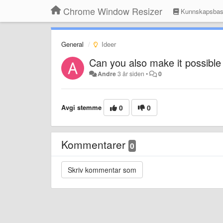
Chrome Window Resizer
Kunnskapsba
General
Ideer
Can you also make it possible
Andre
3 år siden
•
0
Avgi stemme
0
0
Kommentarer
0