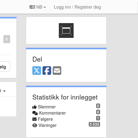
NB
Logg inn / Registrer deg
0
Del
ølg
st
Statistikk for innlegget
0
Stemmer
0
Kommentarer
1
Følgere
3 535
Visninger