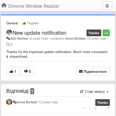
Chrome Window Resizer
General
Подяки
New update notification
Thanks
+1
Dan Bohea
12 років тому
•
оновлено
Ionuț Botizan
12 років тому
•
1
Thanks for the improved update notification. Much more convenient
& streamlined.
1
0
Підписатися
Відповіді
1
Старі зверху
Ionuț Botizan
12 років тому
Thanks
|