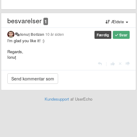
besvarelser
1
Ældste
Ionuț Botizan
10 år siden
Færdig
Svar
I'm glad you like it! :)
Regards,
Ionuț
|
Kundesupport
af UserEcho