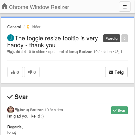
Chrome Window Resizer
General
Idéer
The toggle resize tooltip is very
Færdig
0
handy - thank you
juddt14
10 år siden
•
opdateret af
Ionuț Botizan
10 år siden
•
1
0
0
Følg
Svar
Ionuț Botizan
10 år siden
Svar
I'm glad you like it! :)
Regards,
Ionuț