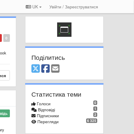
UK
Увійти / Зареєструватися
0
book
Поділитись
ися
Статистика теми
0
Голоси
1
Відповіді
відь
2
Підписники
6 325
Перегляди
ary