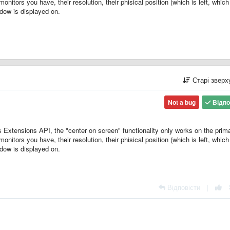
itors you have, their resolution, their phisical position (which is left, which
ndow is displayed on.
Старі звер
Not a bug
Відпо
's Extensions API, the "center on screen" functionality only works on the prim
itors you have, their resolution, their phisical position (which is left, which
ndow is displayed on.
Відповісти
|