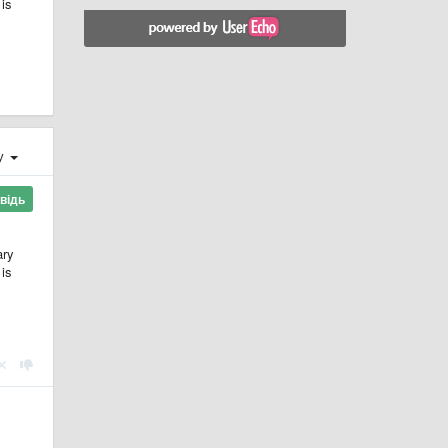
 is
ху
відь
ary
 is