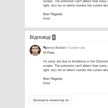
screen. The extension can't detect how many mon
right, etc) nor on which monitor the current wi
Best Regards,
Ionut
Відповіді
1
Ionuț Botizan
10 років тому
Hi Peter,
I'm sorry, but due to limitations in the Chrome
screen. The extension can't detect how many mon
right, etc) nor on which monitor the current wi
Best Regards,
Ionut