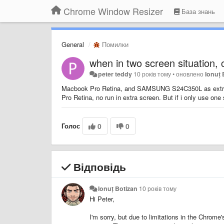
Chrome Window Resizer
База знань
General
Помилки
when in two screen situation, 
peter teddy
10 років тому
•
оновлено
Ionuț 
Macbook Pro Retina, and SAMSUNG S24C350L as extra s
Pro Retina, no run in extra screen.
But if i only use one 
Голос
0
0
Відповідь
Ionuț Botizan
10 років тому
Hi Peter,
I'm sorry, but due to limitations in the Chrome