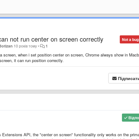
can not run center on screen correctly
Not a bug
Botizan
10 років тому
•
1
creen, when i set position center on screen, Chrome always show in Mac
screen, it can run position correctly.
Підписат
Відпо
's Extensions API, the "center on screen" functionality only works on the prim