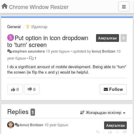
Chrome Window Resizer
General
Идеялар
Put option in icon dropdown
Аяқталған
0
to 'turn' screen
stephen saunders
13 year бұрын
•
updated by
Ionuț Botizan
10
year бұрын
•
1
I do a significant amount of mobile development. Being able to "turn"
the screen (ie flip the x and y) would be helpful.
0
0
Follow
Replies
1
Жоғарыдан ескілер
Ionuț Botizan
10 year бұрын
Аяқталған
|