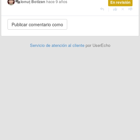
Ionuț Botizan
hace 9 años
En revisión
|
Servicio de atención al cliente
por UserEcho