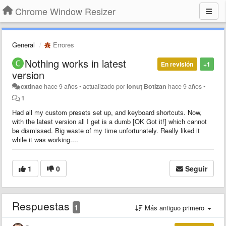
Chrome Window Resizer
General
Errores
Nothing works in latest
En revisión
+1
version
cxtinac
hace 9 años
•
actualizado por
Ionuț Botizan
hace 9 años
•
1
Had all my custom presets set up, and keyboard shortcuts. Now,
with the latest version all I get is a dumb [OK Got it!] which cannot
be dismissed. Big waste of my time unfortunately. Really liked it
while it was working....
1
0
Seguir
Respuestas
1
Más antiguo primero