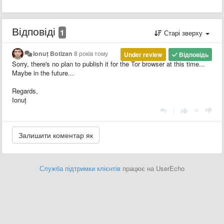
Відповіді
1
Старі зверху
Ionuț Botizan
8 років тому
Under review
Відповідь
Sorry, there's no plan to publish it for the Tor browser at this time...
Maybe in the future...
Regards,
Ionuț
|
Служба підтримки клієнтів
працює на UserEcho