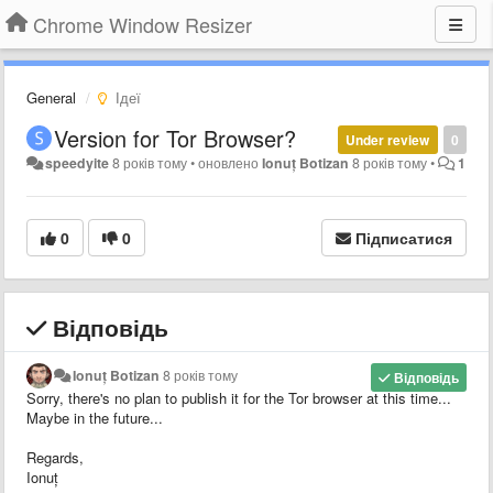
Chrome Window Resizer
General
Ідеї
Version for Tor Browser?
Under review
0
speedyite
8 років тому
•
оновлено
Ionuț Botizan
8 років тому
•
1
0
0
Підписатися
Відповідь
Ionuț Botizan
8 років тому
Відповідь
Sorry, there's no plan to publish it for the Tor browser at this time...
Maybe in the future...
Regards,
Ionuț