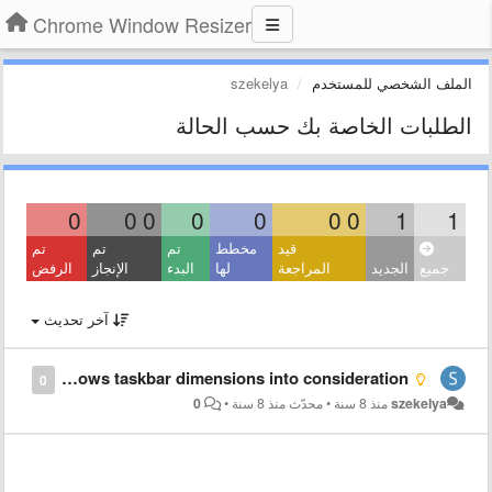
Chrome Window Resizer
الملف الشخصي للمستخدم
szekelya
الطلبات الخاصة بك حسب الحالة
0
0
0
0
0
0
0
1
1
قيد
مخطط
تم
تم
تم
جميع
الجديد
المراجعة
لها
البدء
الإنجاز
الرفض
آخر تحديث
Windows/Chrome: take windows taskbar dimensions into consideration
0
szekelya
منذ 8 سنة
•
محدّث
منذ 8 سنة
•
0