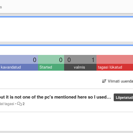
as
0
0
0
1
kavandatud
Started
valmis
tagasi lükatud
Viimati uuend
he tablet of the same resolution. Now the screen pic is slightly oversized , off-center but with clearance at the top. What can I do?
Lõpetatud
tat tagasi
•
2