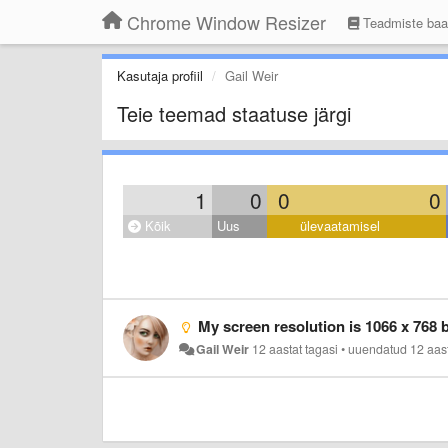
Chrome Window Resizer
Teadmiste ba
Kasutaja profiil
Gail Weir
Teie teemad staatuse järgi
1
0
0
0
Kõik
Uus
ülevaatamisel
My screen resolution is 1066 x 768 but it is not one of the pc's mentioned here so I used t
Gail Weir
12 aastat tagasi
•
uuendatud
12 aas