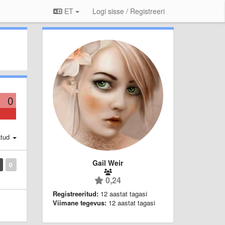
ET
Logi sisse / Registreeri
0
atud
Gail Weir
0
0,24
Registreeritud:
12 aastat tagasi
Viimane tegevus:
12 aastat tagasi