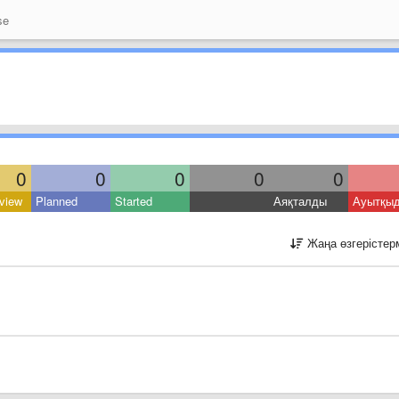
se
0
0
0
0
0
view
Planned
Started
Аяқталды
Ауытқы
Жаңа өзгерістер