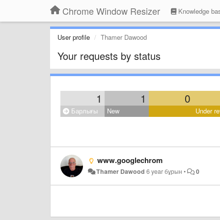
Chrome Window Resizer
Knowledge ba
User profile
Thamer Dawood
Your requests by status
1
1
0
Барлығы
New
Under re
www.googlechrom
Thamer Dawood
6 year бұрын
•
0