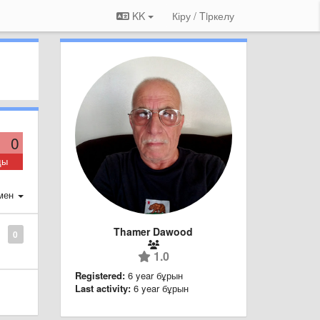
KK
Кіру / Tiркелу
0
ды
мен
Thamer Dawood
0
1.0
Registered:
6 year бұрын
Last activity:
6 year бұрын