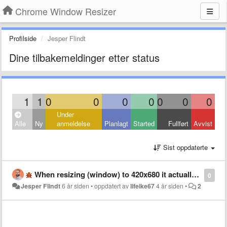
Chrome Window Resizer
Profilside
Jesper Flindt
Dine tilbakemeldinger etter status
1
1
0
0
0
0
0
0
0
Under
Alle
Ny
anmeldelse
Planlagt
Started
Fullført
Avvist
Sist oppdaterte
When resizing (window) to 420x680 it actually resizes to 500x560?
0
Jesper Flindt
6 år siden
•
oppdatert av
lifeike67
4 år siden
•
2