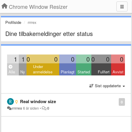
Chrome Window Resizer
Profilside
rrrrex
Dine tilbakemeldinger etter status
1
1
0
0
0
0
0
0
0
Under
Alle
Ny
anmeldelse
Planlagt
Started
Fullført
Avvist
Sist oppdaterte
Real window size
0
rrrrex
6 år siden
•
0