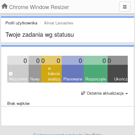
Chrome Window Resizer
Profil użytkownika
Almat Lamashev
Twoje zadania wg statusu
0
0
0
0
0
0
0
0
w
trakcie
Wszystkie
Nowy
analizy
Planowane
Rozpoczęte
Ukończony
Ostatnia aktualizacja
Brak wątków
Customer support service
by UserEcho