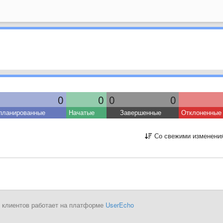
0
0
0
0
планированные
Начатые
Завершенные
Отклоненные
Со свежими изменени
 клиентов работает на платформе
UserEcho