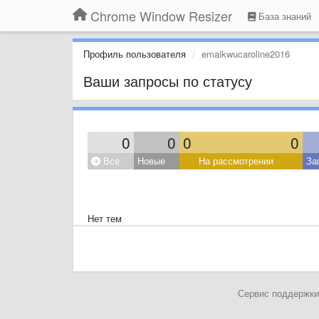
Chrome Window Resizer
База знаний
Профиль пользователя
emaikwucaroline2016
Ваши запросы по статусу
0
0
0
0
Все
Новые
На рассмотрении
За
Нет тем
Сервис поддержки