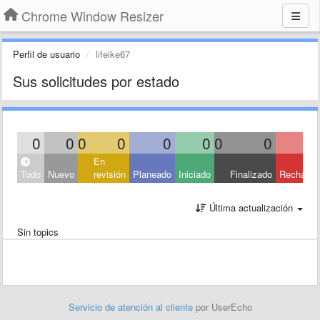
Chrome Window Resizer
Perfil de usuario
lifeike67
Sus solicitudes por estado
0
0
0
0
0
0
0
0
En
Todo
Nuevo
revisión
Planeado
Iniciado
Finalizado
Rechaza
Última actualización
Sin topics
Servicio de atención al cliente
por UserEcho