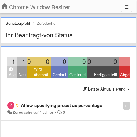
Chrome Window Resizer
Benutzerprofil
Zoredache
Ihr Beantragt-von Status
1
1
0
0
0
0
0
0
Wird
Alle
Neu
überprüft
Geplant
Gestartet
Fertiggestellt
Abgelehn
Letzte Aktualisierung
Allow specifying preset as percentage
0
Zoredache
vor 4 Jahren
•
0