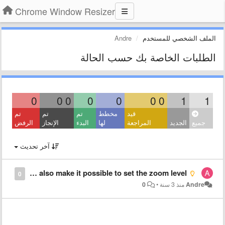
Chrome Window Resizer
الملف الشخصي للمستخدم
Andre
الطلبات الخاصة بك حسب الحالة
0
0
0
0
0
0
0
1
1
قيد
مخطط
تم
تم
تم
جميع
الجديد
المراجعة
لها
البدء
الإنجاز
الرفض
آخر تحديث
Can you also make it possible to set the zoom level?
0
Andre
منذ 3 سنة
•
0