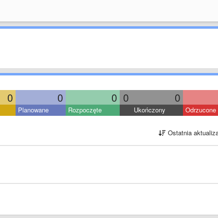
0
0
0
0
0
Planowane
Rozpoczęte
Ukończony
Odrzucone
Ostatnia aktualiz