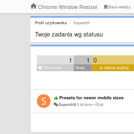
Chrome Window Resizer
Baza wiedzy
Profil użytkownika
Superdrill
Twoje zadania wg statusu
1
1
0
Wszystkie
Nowy
w trakcie analizy
Presets for newer mobile sizes
Superdrill
3 lat temu
•
0