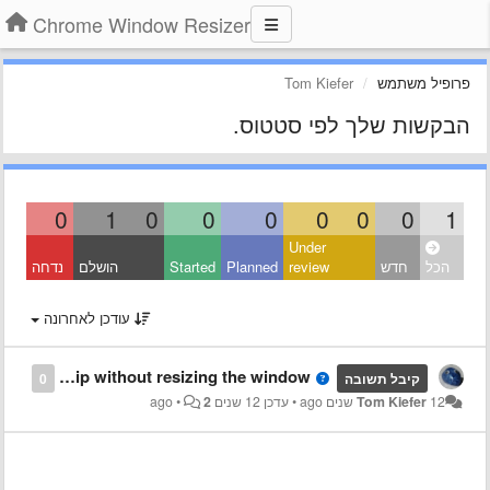
Chrome Window Resizer
פרופיל משתמש
Tom Kiefer
הבקשות שלך לפי סטטוס.
0
1
0
0
0
0
0
0
1
Under
הכל
חדש
review
Planned
Started
הושלם
נדחה
עודכן לאחרונה
Can I show the current window-size tooltip without resizing the window?
קיבל תשובה
0
12 שנים ago
Tom Kiefer
•
עדכן
12 שנים ago
2
•