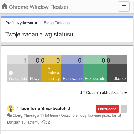
Chrome Window Resizer
Profil użytkownika
Elong Timeago
Twoje zadania wg statusu
1
0
0
0
0
0
0
0
w
trakcie
Wszystkie
Nowy
analizy
Planowane
Rozpoczęte
Ukończony
Ostatnia aktualizacja
Icon for a Smartwatch 2
Odrzucone
0
Elong Timeago
11 lat temu
•
Ostatnio zmodyfikowane przez
Ionuț
Botizan
10 lat temu
•
2