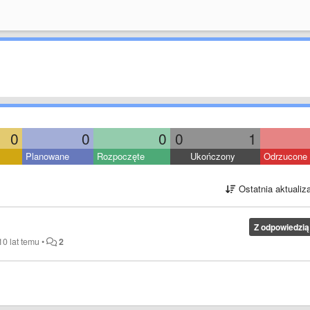
0
0
0
0
1
Planowane
Rozpoczęte
Ukończony
Odrzucone
Ostatnia aktualiz
Z odpowiedzią
10 lat temu
•
2