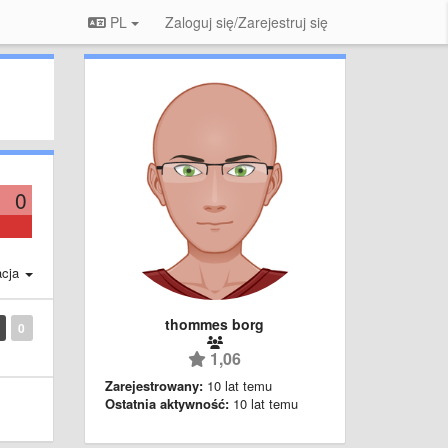
PL
Zaloguj się/Zarejestruj się
0
acja
thommes borg
0
1,06
Zarejestrowany:
10 lat temu
Ostatnia aktywność:
10 lat temu