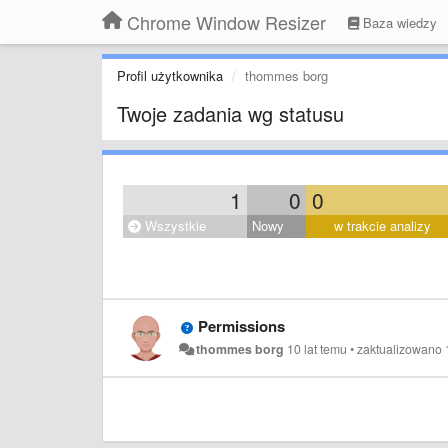
Chrome Window Resizer
Baza wiedzy
Profil użytkownika
thommes borg
Twoje zadania wg statusu
1
0
0
Wszystkie
Nowy
w trakcie analizy
Permissions
thommes borg
10 lat temu
•
zaktualizowano