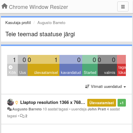
Chrome Window Resizer
Kasutaja profiil
Augusto Barreto
Teie teemad staatuse järgi
1
0
0
1
0
0
0
0
0
tagasi
Kõik
Uus
ülevaatamisel
kavandatud
Started
valmis
lükatud
Viimati uuendatud
Llaptop resolution 1366 x 768 missing in the default presets
Ülevaatamisel
+1
Augusto Barreto
10 aastat tagasi
•
uuendaja
John Pratt
4 aastat
tagasi
•
2