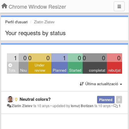
Chrome Window Resizer
Perfil d'usuari
Zlatin Zlatev
Your requests by status
1
0
0
0
1
0
0
0
0
Under
Tots
Nou
review
Planned
Started
completat
rebutjat
Última actualització
Neutral colors?
Planned
0
Zlatin Zlatev
fa 10 anys
•
updated by
Ionuț Botizan
fa 10 anys
•
1