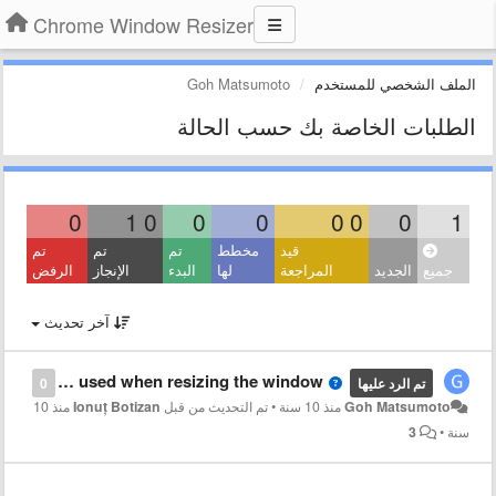
Chrome Window Resizer
الملف الشخصي للمستخدم
Goh Matsumoto
الطلبات الخاصة بك حسب الحالة
0
1
0
0
0
0
0
0
1
قيد
مخطط
تم
تم
تم
جميع
الجديد
المراجعة
لها
البدء
الإنجاز
الرفض
آخر تحديث
Why did you change the basing point which is used when resizing the window
تم الرد عليها
0
Goh Matsumoto
منذ 10 سنة
•
تم التحديث من قبل
Ionuț Botizan
منذ 10
سنة
•
3