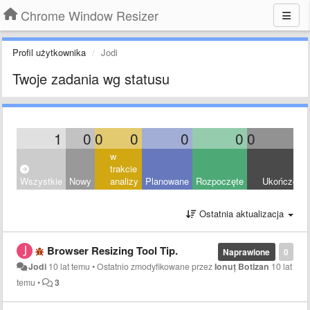
Chrome Window Resizer
Profil użytkownika
Jodi
Twoje zadania wg statusu
1
0
0
0
0
0
0
1
w
trakcie
Wszystkie
Nowy
analizy
Planowane
Rozpoczęte
Ukończony
Ostatnia aktualizacja
Browser Resizing Tool Tip.
Naprawione
0
Jodi
10 lat temu
•
Ostatnio zmodyfikowane przez
Ionuț Botizan
10 lat
temu
•
3