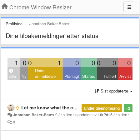
Chrome Window Resizer
Profilside
Jonathan Baker-Bates
Dine tilbakemeldinger etter status
1
0
0
1
0
0
0
0
0
Under
Alle
Ny
anmeldelse
Planlagt
Started
Fullført
Avvist
Sist oppdaterte
Let me know what the current size is
Under gjennomgang
+2
Jonathan Baker-Bates
9 år siden
•
oppdatert av
LfkPdl
6 år siden
•
3