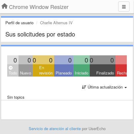
Chrome Window Resizer
Perfil de usuario
Charlie Altemus IV
Sus solicitudes por estado
0
0
0
0
0
0
0
0
En
Todo
Nuevo
revisión
Planeado
Iniciado
Finalizado
Rechaza
Última actualización
Sin topics
Servicio de atención al cliente
por UserEcho