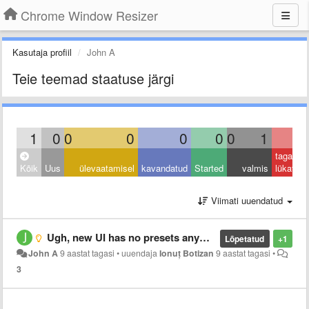
Chrome Window Resizer
Kasutaja profiil
John A
Teie teemad staatuse järgi
1
0
0
0
0
0
0
1
0
tagasi
Kõik
Uus
ülevaatamisel
kavandatud
Started
valmis
lükatud
Viimati uuendatud
Ugh, new UI has no presets anymore?
Lõpetatud
+1
John A
9 aastat tagasi
•
uuendaja
Ionuț Botizan
9 aastat tagasi
•
3