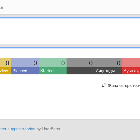
se
0
0
0
0
0
view
Planned
Started
Аяқталды
Ауытқы
Жаңа өзгерістер
mer support service
by UserEcho