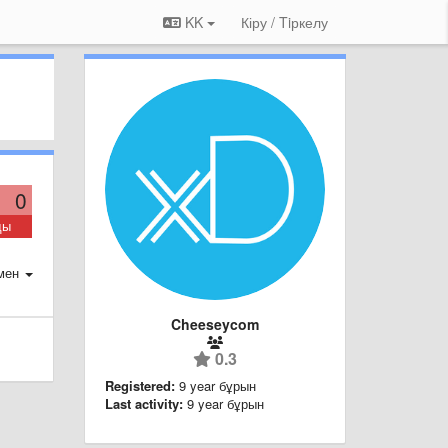
KK
Кіру / Tiркелу
0
ды
мен
Cheeseycom
0.3
Registered:
9 year бұрын
Last activity:
9 year бұрын