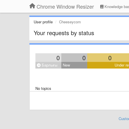
Chrome Window Resizer
Knowledge ba
User profile
Cheeseycom
Your requests by status
0
0
0
Барлығы
New
Under re
No topics
Custo