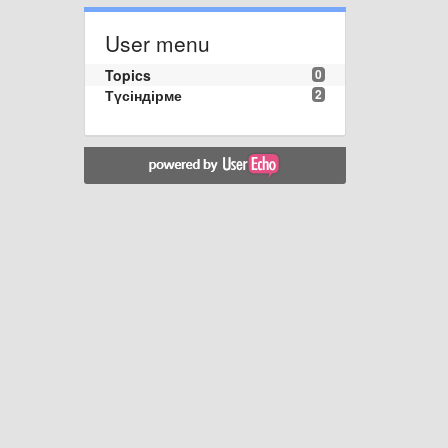
User menu
Topics
0
Түсіндірме
2