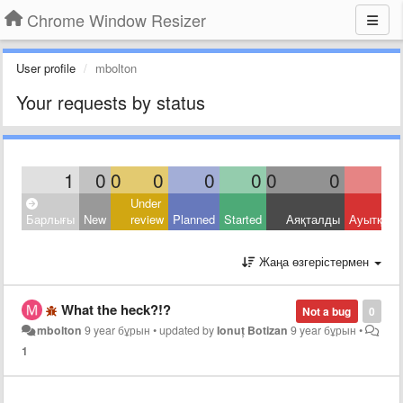
Chrome Window Resizer
User profile
mbolton
Your requests by status
1
0
0
0
0
0
0
0
Under
Барлығы
New
review
Planned
Started
Аяқталды
Ауытқыд
Жаңа өзгерістермен
What the heck?!?
Not a bug
0
mbolton
9 year бұрын
•
updated by
Ionuț Botizan
9 year бұрын
•
1