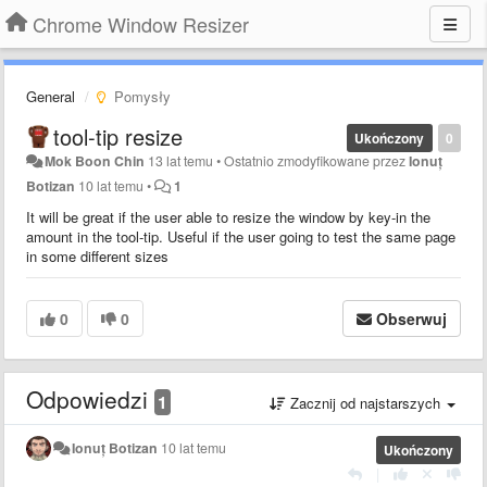
Chrome Window Resizer
General
Pomysły
tool-tip resize
Ukończony
0
Mok Boon Chin
13 lat temu
•
Ostatnio zmodyfikowane przez
Ionuț
Botizan
10 lat temu
•
1
It will be great if the user able to resize the window by key-in the
amount in the tool-tip. Useful if the user going to test the same page
in some different sizes
0
0
Obserwuj
Odpowiedzi
1
Zacznij od najstarszych
Ionuț Botizan
10 lat temu
Ukończony
|