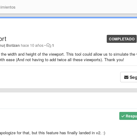
imientos
ort
COMPLETADO
nuț Botizan
hace 10 años
•
1
 the width and height of the viewport. This tool could allow us to simulate the
ith ease (And not having to add twice all these viewports). Thank you!
Seg
Respu
logize for that, but this feature has finally landed in v2. :)