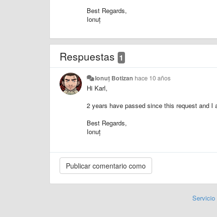
Best Regards,
Ionuț
Respuestas
1
Ionuț Botizan
hace 10 años
Hi Karl,
2 years have passed since this request and I apo
Best Regards,
Ionuț
Servicio