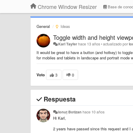
Chrome Window Resizer
Base de conoc
General
Ideas
Toggle width and height viewp
Karl Tayfer
hace 13 años
•
actualizado por
Io
It would be great to have a button (and hotkey) to toggle
for mobiles and tablets in landscape and portrait mode w
Voto
3
0
Respuesta
Ionuț Botizan
hace 10 años
Hi Karl,
2 years have passed since this request and I apo