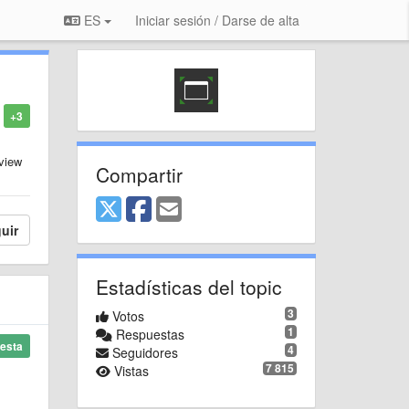
ES
Iniciar sesión / Darse de alta
+3
 view
Compartir
uir
Estadísticas del topic
3
Votos
1
Respuestas
esta
4
Seguidores
7 815
Vistas