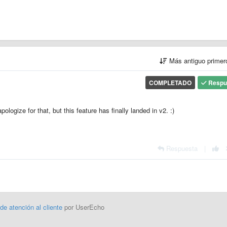
Más antiguo prime
COMPLETADO
Respu
logize for that, but this feature has finally landed in v2. :)
Respuesta
|
 de atención al cliente
por UserEcho