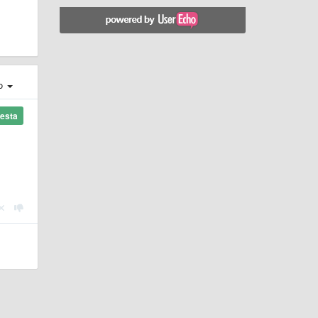
ro
esta