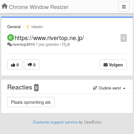
Chrome Window Resizer
General
Ideeën
https://www.rivertop.ne.jp/
0
rivertop2010
7 jaar geleden
•
0
0
0
Volgen
Reacties
0
Oudste eerst
Customer support service
by UserEcho