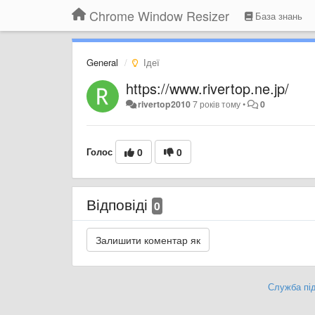
Chrome Window Resizer
База знань
General
Ідеї
https://www.rivertop.ne.jp/
rivertop2010
7 років тому
•
0
Голос
0
0
Відповіді
0
Служба під