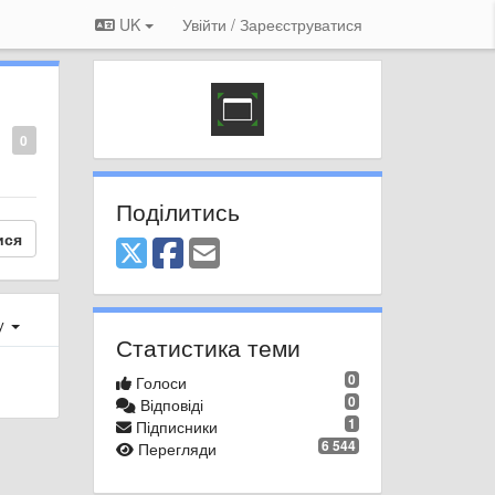
UK
Увійти / Зареєструватися
0
Поділитись
ися
ху
Статистика теми
0
Голоси
0
Відповіді
1
Підписники
6 544
Перегляди