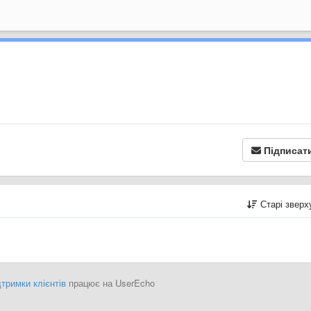
Підписат
Старі звер
тримки клієнтів
працює на UserEcho