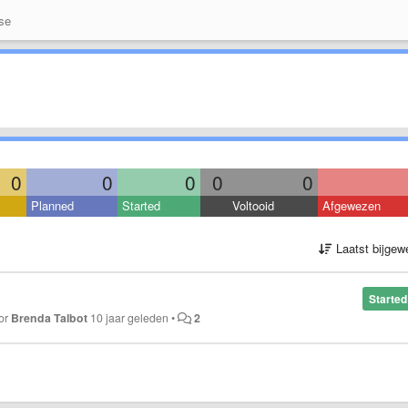
se
0
0
0
0
0
Planned
Started
Voltooid
Afgewezen
Laatst bijgew
Started
oor
Brenda Talbot
10 jaar geleden
•
2