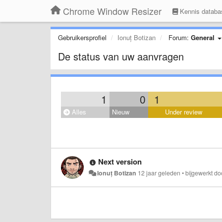
Chrome Window Resizer
Kennis databa
Gebruikersprofiel
Ionuț Botizan
Forum:
General
De status van uw aanvragen
1
0
1
Alles
Nieuw
Under review
Next version
Ionuț Botizan
12 jaar geleden
•
bijgewerkt d