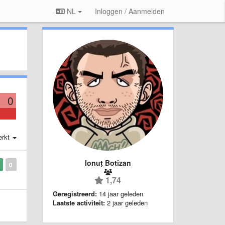
NL
Inloggen / Aanmelden
0
erkt
Ionuț Botizan
0
1,74
Geregistreerd:
14 jaar geleden
Laatste activiteit:
2 jaar geleden