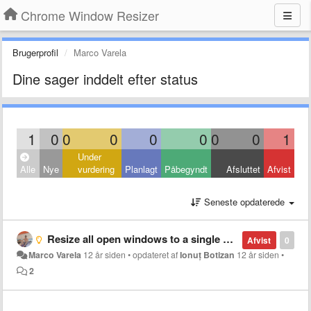
Chrome Window Resizer
Brugerprofil
Marco Varela
Dine sager inddelt efter status
1
0
0
0
0
0
0
0
1
Under
Alle
Nye
vurdering
Planlagt
Påbegyndt
Afsluttet
Afvist
Seneste opdaterede
Resize all open windows to a single preset
Afvist
0
Marco Varela
12 år siden
•
opdateret af
Ionuț Botizan
12 år siden
•
2