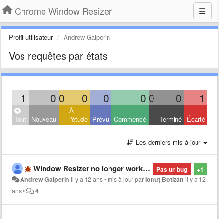
Chrome Window Resizer
Profil utilisateur
Andrew Galperin
Vos requêtes par états
1
0
0
0
0
0
0
0
1
À
Tout
Nouveau
l'étude
Prévu
Commencé
Terminé
Écarté
Les derniers mis à jour
Window Resizer no longer works correctly (with latest version)
Pas un bug
+1
Andrew Galperin
il y a 12 ans
•
mis à jour par
Ionuț Botizan
il y a 12
ans
•
4