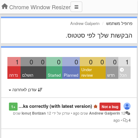
Chrome Window Resizer
פרופיל משתמש
Andrew Galperin
הבקשות שלך לפי סטטוס.
1
0
0
0
0
0
0
0
1
Under
הכל
חדש
review
Planned
Started
הושלם
נדחה
עודכן לאחרונה
Window Resizer no longer works correctly (with latest version)
+1
Not a bug
12 שנים ago
Andrew Galperin
•
עודכן על ידי
Ionuț Botizan
12 שנים
ago
•
4