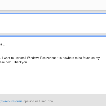
 is …
I want to uninstall Windows Resizer but it is nowhere to be found on my
ease help. Thankyou.
тримки клієнтів
працює на UserEcho