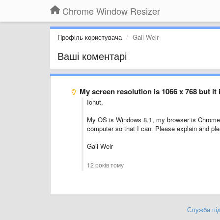
Chrome Window Resizer
Профіль користувача
Gail Weir
Ваші коментарі
My screen resolution is 1066 x 768 but it
Ionut,
My OS is Windows 8.1, my browser is Chrome. 
computer so that I can. Please explain and pl
Gail Weir
12 років тому
Служба під