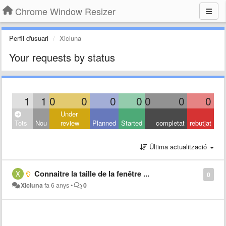
Chrome Window Resizer
Perfil d'usuari
Xicluna
Your requests by status
1
1
0
0
0
0
0
0
0
Under
Tots
Nou
review
Planned
Started
completat
rebutjat
Última actualització
Connaitre la taille de la fenêtre ...
0
Xicluna
fa 6 anys
•
0