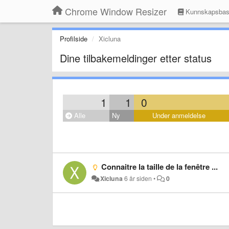
Chrome Window Resizer
Kunnskapsba
Profilside
Xicluna
Dine tilbakemeldinger etter status
1
1
0
Alle
Ny
Under anmeldelse
Connaitre la taille de la fenêtre ...
Xicluna
6 år siden
•
0