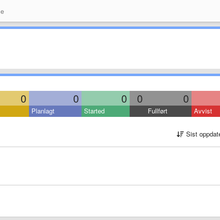
se
0
0
0
0
0
Planlagt
Started
Fullført
Avvist
Sist oppdat