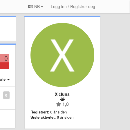
NB
Logg inn / Registrer deg
0
erte
Xicluna
0
1,0
Registrert:
6 år siden
Siste aktivitet:
6 år siden