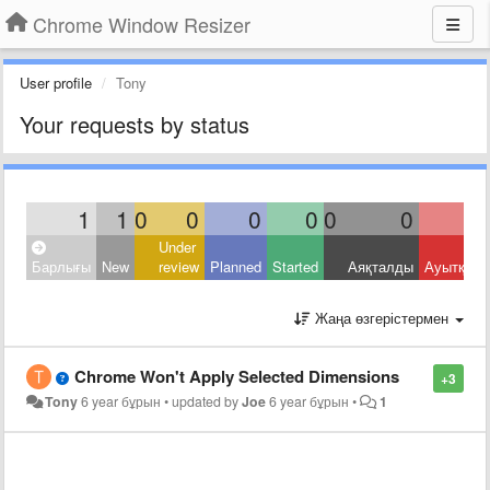
Chrome Window Resizer
User profile
Tony
Your requests by status
1
1
0
0
0
0
0
0
Under
Барлығы
New
review
Planned
Started
Аяқталды
Ауытқыд
Жаңа өзгерістермен
Chrome Won't Apply Selected Dimensions
+3
Tony
6 year бұрын
•
updated by
Joe
6 year бұрын
•
1