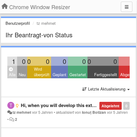
Chrome Window Resizer
Benutzerprofil
tz mehmet
Ihr Beantragt-von Status
1
0
0
0
0
0
0
0
Wird
Alle
Neu
überprüft
Geplant
Gestartet
Fertiggestellt
Abgelehn
Letzte Aktualisierung
Hi, when you will develop this extension for Safari 14.0?
Abgelehnt
0
tz mehmet
vor 5 Jahren
•
aktualisiert von
Ionuț Botizan
vor 5 Jahren
•
2