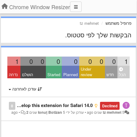
Chrome Window Resizer
פרופיל משתמש
tz mehmet
הבקשות שלך לפי סטטוס.
1
0
0
0
0
0
0
0
1
Under
הכל
חדש
review
Planned
Started
הושלם
נדחה
עודכן לאחרונה
Hi, when you will develop this extension for Safari 14.0?
0
Declined
5 שנים ago
tz mehmet
•
עודכן על ידי
5 שנים ago
Ionuț Botizan
2
•