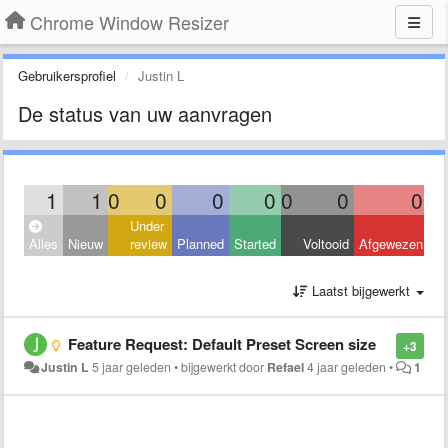
Chrome Window Resizer
Gebruikersprofiel
Justin L
De status van uw aanvragen
1
1
0
0
0
0
0
0
0
Under
Alles
Nieuw
review
Planned
Started
Voltooid
Afgewezen
Laatst bijgewerkt
Feature Request: Default Preset Screen size
+3
Justin L
5 jaar geleden
•
bijgewerkt door
Refael
4 jaar geleden
•
1