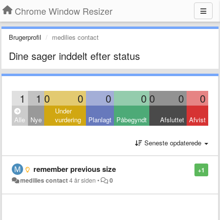
Chrome Window Resizer
Brugerprofil
medilies contact
Dine sager inddelt efter status
1
1
0
0
0
0
0
0
0
Under
Alle
Nye
vurdering
Planlagt
Påbegyndt
Afsluttet
Afvist
Seneste opdaterede
remember previous size
+1
medilies contact
4 år siden
•
0