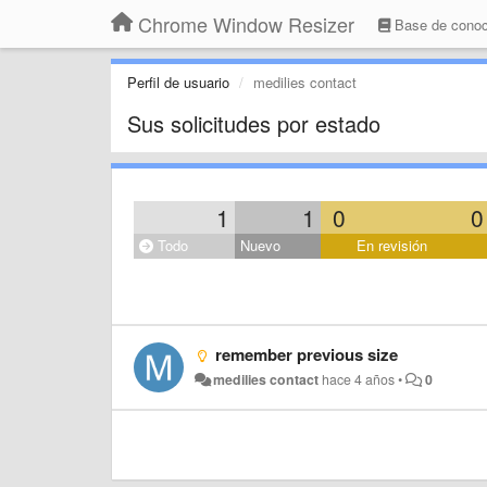
Chrome Window Resizer
Base de conoc
Perfil de usuario
medilies contact
Sus solicitudes por estado
1
1
0
0
Todo
Nuevo
En revisión
remember previous size
medilies contact
hace 4 años
•
0