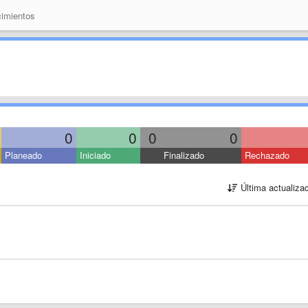
imientos
0
0
0
0
Planeado
Iniciado
Finalizado
Rechazado
Última actualiza